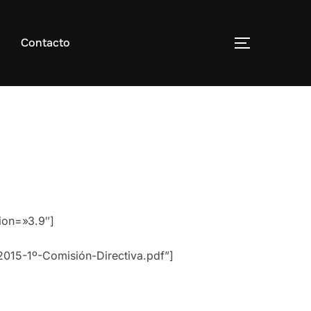
Contacto
TOGGLE S
ion=»3.9″]
15-1º-Comisión-Directiva.pdf”]